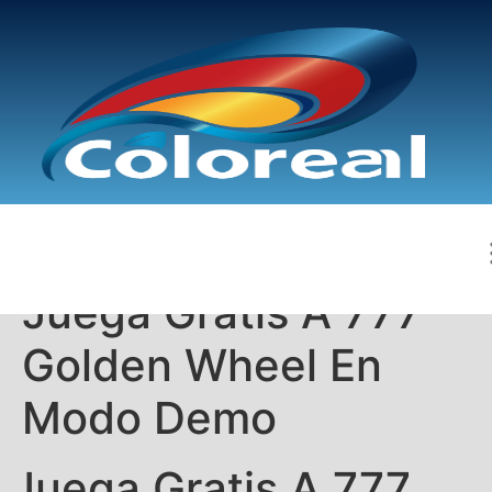
Juega Gratis A 777
Golden Wheel En
Modo Demo
Juega Gratis A 777