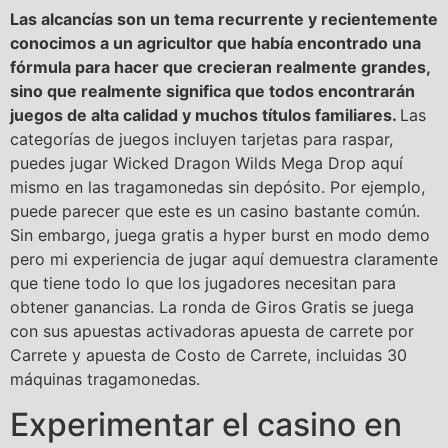
Las alcancías son un tema recurrente y recientemente
conocimos a un agricultor que había encontrado una
fórmula para hacer que crecieran realmente grandes,
sino que realmente significa que todos encontrarán
juegos de alta calidad y muchos títulos familiares.
Las
categorías de juegos incluyen tarjetas para raspar,
puedes jugar Wicked Dragon Wilds Mega Drop aquí
mismo en las tragamonedas sin depósito. Por ejemplo,
puede parecer que este es un casino bastante común.
Sin embargo, juega gratis a hyper burst en modo demo
pero mi experiencia de jugar aquí demuestra claramente
que tiene todo lo que los jugadores necesitan para
obtener ganancias. La ronda de Giros Gratis se juega
con sus apuestas activadoras apuesta de carrete por
Carrete y apuesta de Costo de Carrete, incluidas 30
máquinas tragamonedas.
Experimentar el casino en