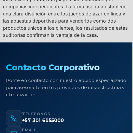
compañías independientes. La firma aspira a establecer
una clara distinción entre los juegos de azar en línea y
las apuestas deportivas para venderlos como dos
productos únicos a los clientes, los resultados de estas
auditorías confirman la ventaja de la casa.
Contacto Corporativo
Ponte en contacto con nuestro equipo especializado
para asesorarte en tus proyectos de infraestructura y
climatización.
TELÉFONOS
+57 301 6955000
EMAIL