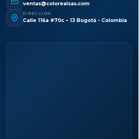
ventas@colorealsas.com
DIRECCIÓN
Calle 116a #70c – 13 Bogotá - Colombia