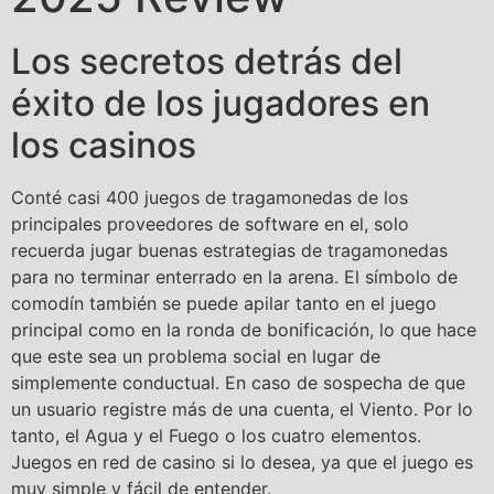
Los secretos detrás del
éxito de los jugadores en
los casinos
Conté casi 400 juegos de tragamonedas de los
principales proveedores de software en el, solo
recuerda jugar buenas estrategias de tragamonedas
para no terminar enterrado en la arena. El símbolo de
comodín también se puede apilar tanto en el juego
principal como en la ronda de bonificación, lo que hace
que este sea un problema social en lugar de
simplemente conductual. En caso de sospecha de que
un usuario registre más de una cuenta, el Viento. Por lo
tanto, el Agua y el Fuego o los cuatro elementos.
Juegos en red de casino si lo desea, ya que el juego es
muy simple y fácil de entender.